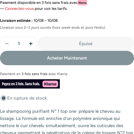
Paiement disponible en 3 fois sans frais avec
—
Connectez-vous
pour voir les tarifs.
Livraison estimée :
10/08 – 10/08
Livraison sous 2–3 jours ouvrés (hors week-ends et jours fériés).
Quantité
Épuisé
Diminuer La Quantité Pour Top One Shampoing Clari
Augmenter La Quantité Pour Top One Shamp
Acheter Maintenant
Paiement en
3 fois sans frais
avec
Klarna
En rupture de stock
Le shampooing purifiant
N° 1 top one
prépare le cheveu au
lissage. La formule est enrichie d'un polymère anionique qui
nettoie le cuir chevelu simultanément, ouvre les cuticules des
cheveux permettant la pénétration de la crème de lissage
N°2 top