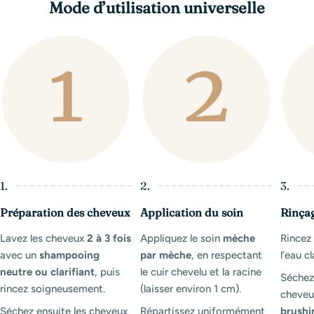
Mode d’utilisation universelle
1.
2.
3.
Préparation des cheveux
Application du soin
Rinça
Lavez les cheveux
2 à 3 fois
Appliquez le soin
mèche
Rince
avec un
shampooing
par mèche
, en respectant
l’eau cl
neutre ou clarifiant
, puis
le cuir chevelu et la racine
Séchez
rincez soigneusement.
(laisser environ 1 cm).
cheveux
Séchez ensuite les cheveux
Répartissez uniformément
brushi