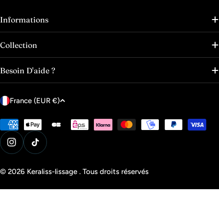
Informations
Collection
Besoin D'aide ?
P
France (EUR €)
a
y
Modes
de
s
paiement
Instagram
Tik Tok
/
r
© 2026
Keraliss-lissage
.
Tous droits réservés
é
g
i
o