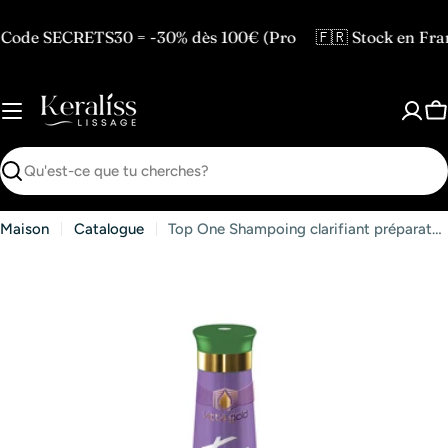
Passer
au
CRETS30 = -30% dès 100€ (Pro
🇫🇷 Stock en France — L
contenu
P
Recherche
Maison
Catalogue
Top One Shampoing clarifiant préparateur Intense 500 ml