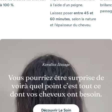
à 100 %
.
à l’aide d’un peigne.
brillanc
passag
Laissez poser
entre 45 et
60 minutes
, selon la nature
et l’épaisseur du cheveu.
Keraliss Lissage
Vous pourriez être surprise de
voirà quel point c’est tout ce
dont vos cheveux ont besoin.
Découvrir Le Soin