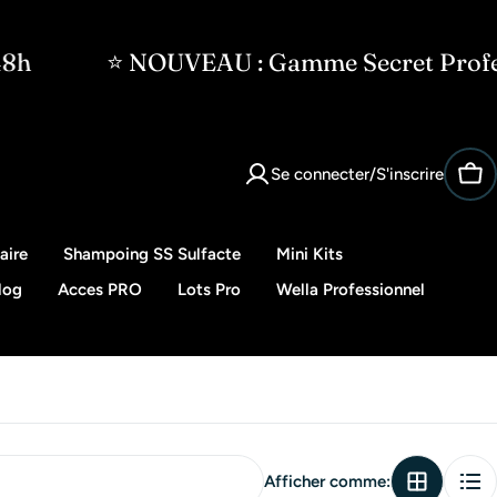
 NOUVEAU : Gamme Secret Professionnel · 
Se connecter/S'inscrire
Pan
aire
Shampoing SS Sulfacte
Mini Kits
log
Acces PRO
Lots Pro
Wella Professionnel
Afficher comme: