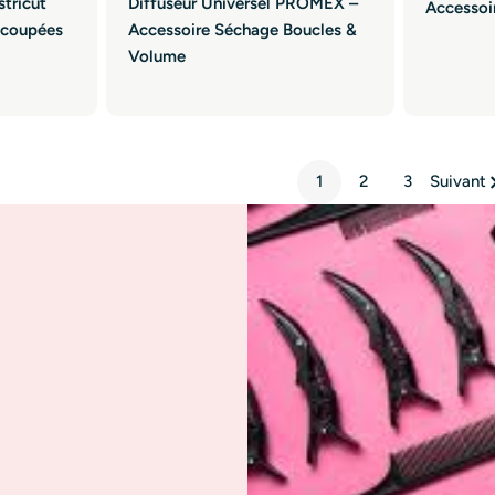
stricut
Diffuseur Universel PROMEX –
Accessoi
écoupées
Accessoire Séchage Boucles &
Volume
1
2
3
Suivant