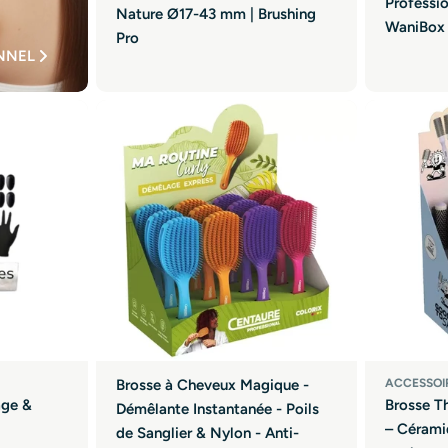
Professio
Nature Ø17-43 mm | Brushing
WaniBox
Pro
NNEL
Brosse à Cheveux Magique -
ACCESSOI
age &
Brosse T
Démêlante Instantanée - Poils
– Céramiq
de Sanglier & Nylon - Anti-