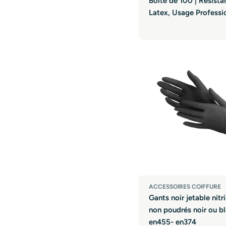
Boîte de 100 | Résista
Latex, Usage Professi
ACCESSOIRES COIFFURE
Gants noir jetable nitril
non poudrés noir ou b
en455- en374