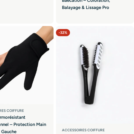
Baecation – Coloration,
Balayage & Lissage Pro
-32%
RES COIFFURE
rmorésistant
onnel – Protection Main
ACCESSOIRES COIFFURE
u Gauche