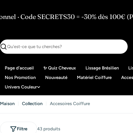
Passer
au
e SECRETS30 = -30% dès 100€ (Pro
🇫🇷 
contenu
Recherche
Page d’accueil
✨ Quiz Cheveux
Lissage Brésilien
Li
Nos Promotion
Nouveauté
Matériel Coiffure
Acces
Univers Couleur
Maison
Collection
Accesoires Coiffure
Filtre
43 produits