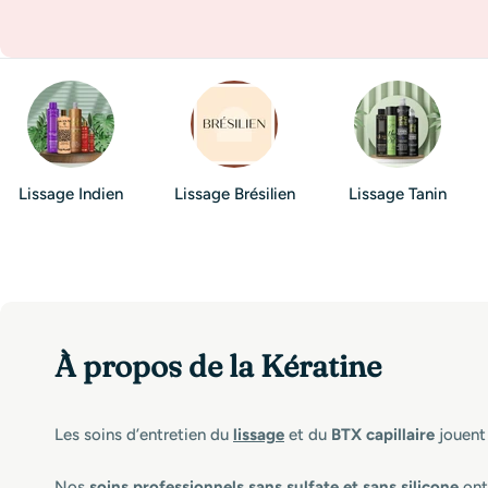
i
o
n
:
Lissage Indien
Lissage Brésilien
Lissage Tanin
À propos de la Kératine
Les soins d’entretien du
lissage
et du
BTX capillaire
jouent 
Nos
soins professionnels sans sulfate
et sans silicone
ont