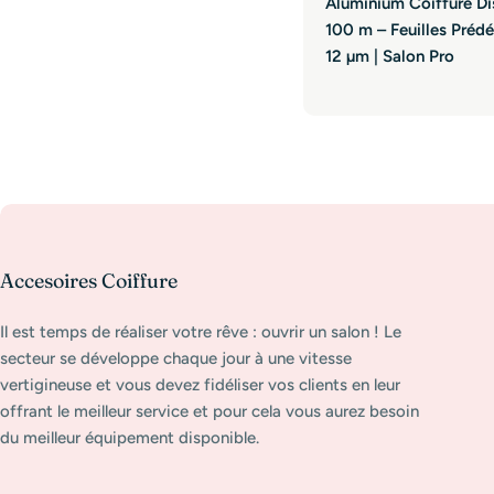
Aluminium Coiffure Di
100 m – Feuilles Préd
12 µm | Salon Pro
C
Accesoires Coiffure
o
Il est temps de réaliser votre rêve : ouvrir un salon ! Le
l
secteur se développe chaque jour à une vitesse
l
vertigineuse et vous devez fidéliser vos clients en leur
e
offrant le meilleur service et pour cela vous aurez besoin
c
du meilleur équipement disponible.
t