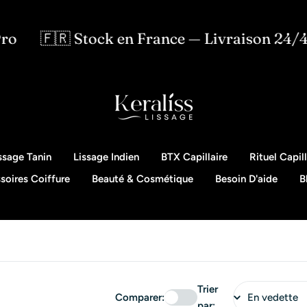
Stock en France — Livraison 24/48h
⭐
ssage Tanin
Lissage Indien
BTX Capillaire
Rituel Capill
soires Coiffure
Beauté & Cosmétique
Besoin D'aide
B
Trier
Comparer:
par: