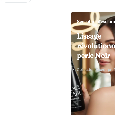
Secret profession
Lissage
révolutionn
perle Noir
Collection Secret pro