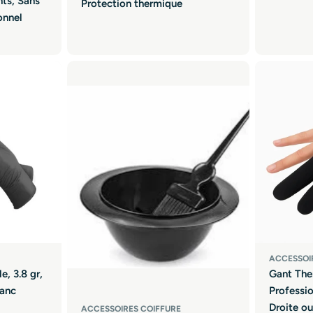
nts, Sans
Protection thermique
onnel
ACCESSOI
e, 3.8 gr,
Gant The
lanc
Professi
Droite o
ACCESSOIRES COIFFURE