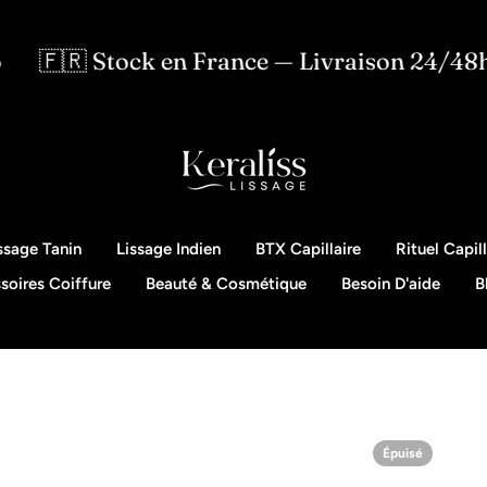
k en France — Livraison 24/48h
⭐ NOU
ssage Tanin
Lissage Indien
BTX Capillaire
Rituel Capill
soires Coiffure
Beauté & Cosmétique
Besoin D'aide
B
Épuisé