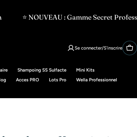
VEAU : Gamme Secret Professionnel · Code
Se connecter/S'inscrire
Pan
aire
Shampoing SS Sulfacte
Mini Kits
log
Acces PRO
Lots Pro
Wella Professionnel