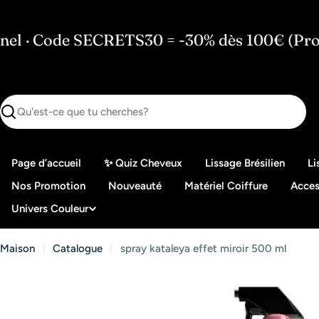
Passer
au
CRETS30 = -30% dès 100€ (Pro
🇫🇷 Stoc
contenu
Recherche
Page d’accueil
✨ Quiz Cheveux
Lissage Brésilien
Li
Nos Promotion
Nouveauté
Matériel Coiffure
Acces
Univers Couleur
Maison
Catalogue
spray kataleya effet miroir 500 ml