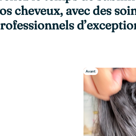
os cheveux, avec des soi
rofessionnels d’exceptio
Avant
Après