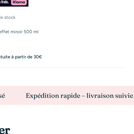
de stock
effet miroir 500 ml
atuite à partir de 30€
Expédition rapide – livraison suivie
R
er