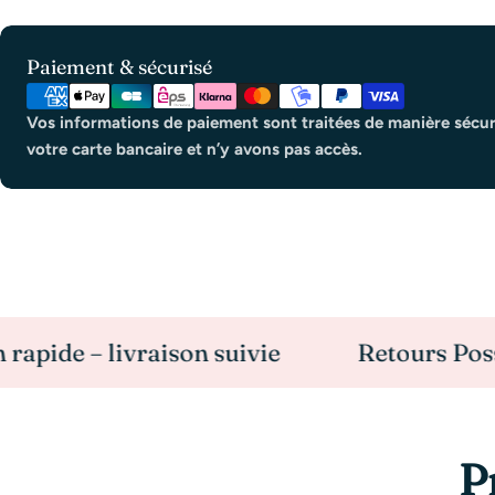
Modes
Paiement & sécurisé
de
paiement
Vos informations de paiement sont traitées de manière sécur
votre carte bancaire et n’y avons pas accès.
– livraison suivie
Retours Possible so
P