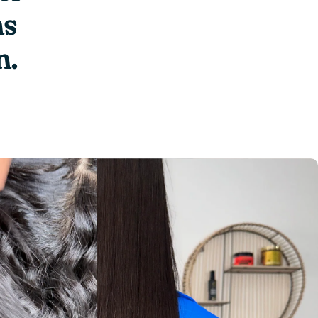
ns
n.