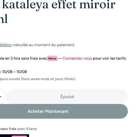
 kataleya effet miroir
ml
édition
calculée au moment du paiement.
e en 3 fois sans frais avec
—
Connectez-vous
pour voir les tarifs.
:
10/08 – 10/08
jours ouvrés (hors week-ends et jours fériés).
Épuisé
La Quantité Pour Spray Kataleya Effet Miroir 500 Ml
Augmenter La Quantité Pour Spray Kataleya Effet Miro
Acheter Maintenant
 sans frais
avec
Klarna