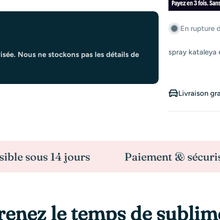
En rupture 
spray kataleya 
isée. Nous ne stockons pas les détails de
Livraison gr
us 14 jours
Paiement & sécurisé
renez le temps de sublim