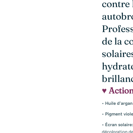
contre 
autobr
Profess
de la c
solaire
hydrate
brillan
♥ Action
• Huile d'argan
• Pigment viole
• Écran solaire
décoloration de