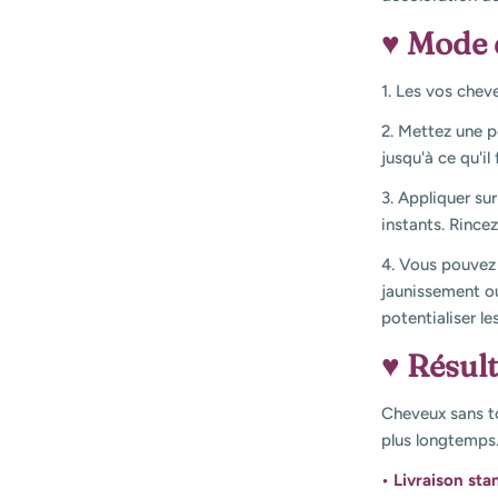
♥ Mode 
1. Les vos che
2. Mettez une p
jusqu'à ce qu'i
3. Appliquer su
instants. Rinc
4. Vous pouvez 
jaunissement o
potentialiser le
♥ Résult
Cheveux sans ton
plus longtemps
• Livraison sta