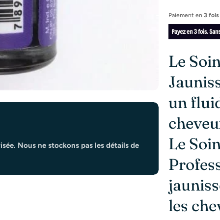
Paiement en
3 fois
Le Soi
Jauniss
un flu
cheveux
Le
Soi
isée. Nous ne stockons pas les détails de
Profess
jauniss
les che