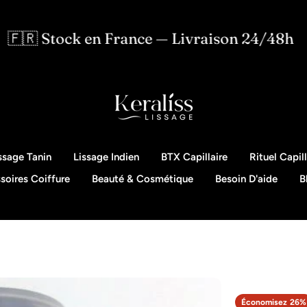
 en France — Livraison 24/48h
⭐ NOUV
ssage Tanin
Lissage Indien
BTX Capillaire
Rituel Capill
soires Coiffure
Beauté & Cosmétique
Besoin D'aide
B
Économisez
26%