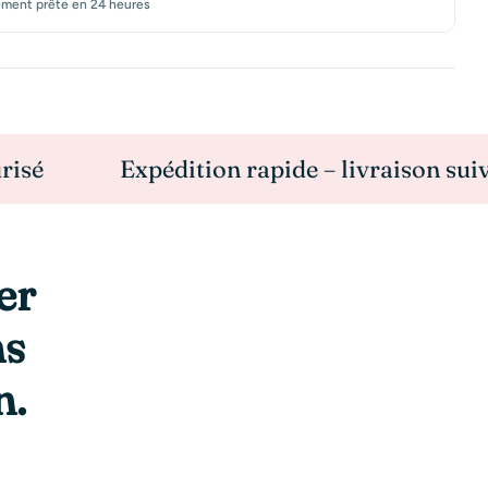
ement prête en 24 heures
Expédition rapide – livraison suivie
er
ns
n.