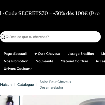
Passer
au
RETS30 = -30% dès 100€ (Pro
🇫🇷 Stock
contenu
Recherche
Page d’accueil
✨ Quiz Cheveux
Lissage Brésilien
Li
Nos Promotion
Nouveauté
Matériel Coiffure
Acces
Univers Couleur
Soins Pour Cheveux
Maison
Catalogue
Desamarelador