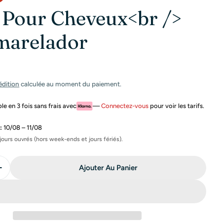
 Pour Cheveux<br />
marelador
édition
calculée au moment du paiement.
e en 3 fois sans frais avec
—
Connectez-vous
pour voir les tarifs.
:
10/08 – 11/08
jours ouvrés (hors week-ends et jours fériés).
1 en mode modal
Ajouter Au Panier
La Quantité Pour Soins Pour Cheveux&lt;br /&gt; Des
Augmenter La Quantité Pour Soins Pour Cheveux&lt;b