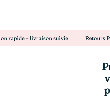
de – livraison suivie
Retours Possible 
P
v
p