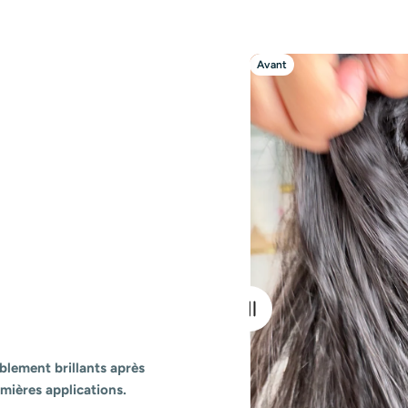
Avant
Après
iblement brillants après
remières applications.