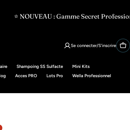
EAU : Gamme Secret Professionnel · Code 
Se connecter/S'inscrire
Pan
aire
Shampoing SS Sulfacte
Mini Kits
log
Acces PRO
Lots Pro
Wella Professionnel