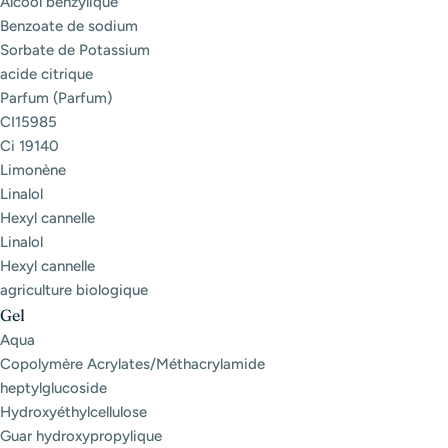
Alcool benzylique
Benzoate de sodium
Sorbate de Potassium
acide citrique
Parfum (Parfum)
CI15985
Ci 19140
Limonène
Linalol
Hexyl cannelle
Linalol
Hexyl cannelle
agriculture biologique
Gel
Aqua
Copolymère Acrylates/Méthacrylamide
heptylglucoside
Hydroxyéthylcellulose
Guar hydroxypropylique