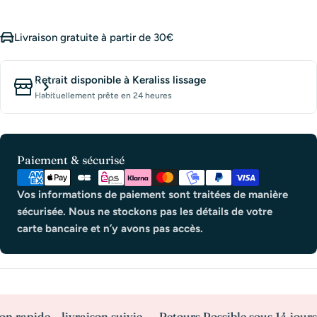
Livraison gratuite à partir de 30€
Retrait disponible à
Keraliss lissage
Habituellement prête en 24 heures
Modes
Paiement & sécurisé
de
paiement
Vos informations de paiement sont traitées de manière
sécurisée. Nous ne stockons pas les détails de votre
carte bancaire et n’y avons pas accès.
rapide – livraison suivie
Retours Possible sous 14 jours