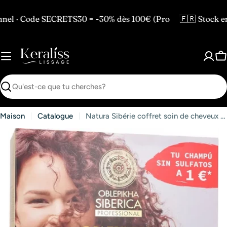
Passer
au
Code SECRETS30 = -30% dès 100€ (Pro
🇫🇷 Stock en Fra
contenu
P
Recherche
Maison
Catalogue
Natura Sibérie coffret soin de cheveux bouclés