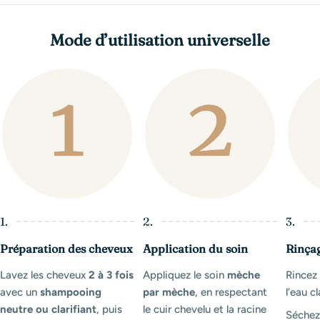
Mode d’utilisation universelle
1.
2.
3.
Préparation des cheveux
Application du soin
Rinça
Lavez les cheveux
2 à 3 fois
Appliquez le soin
mèche
Rince
avec un
shampooing
par mèche
, en respectant
l’eau cl
neutre ou clarifiant
, puis
le cuir chevelu et la racine
Séchez