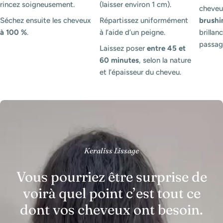
rincez soigneusement.
(laisser environ 1 cm).
cheveux
Séchez ensuite les cheveux
Répartissez uniformément
brushi
à 100 %
.
à l’aide d’un peigne.
brillanc
passag
Laissez poser
entre 45 et
60 minutes
, selon la nature
et l’épaisseur du cheveu.
Keraliss Lissage
Vous pourriez être surprise de
voirà quel point c’est tout ce
dont vos cheveux ont besoin.