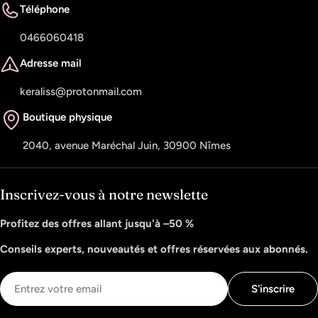
Téléphone
0466060418
Adresse mail
keraliss@protonmail.com
Boutique physique
2040, avenue Maréchal Juin, 30900 Nîmes
Inscrivez-vous à notre newslette
Profitez des offres allant jusqu'à –50 %
Conseils experts, nouveautés et offres réservées aux abonnés.
E-
S'inscrire
mail