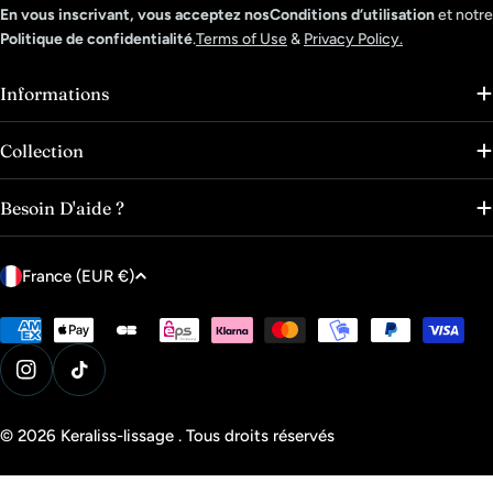
En vous inscrivant, vous acceptez nosConditions d’utilisation
et notre
Politique de confidentialité
.
Terms of Use
&
Privacy Policy.
Informations
Collection
Besoin D'aide ?
P
France (EUR €)
a
y
Modes
de
s
paiement
Instagram
Tik Tok
/
r
© 2026
Keraliss-lissage
.
Tous droits réservés
é
g