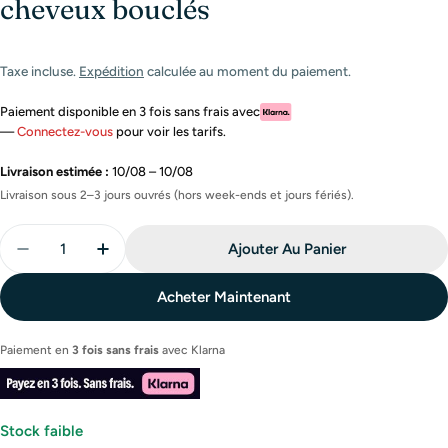
cheveux bouclés
Taxe incluse.
Expédition
calculée au moment du paiement.
Paiement disponible en 3 fois sans frais avec
—
Connectez-vous
pour voir les tarifs.
Livraison estimée :
10/08 – 10/08
Livraison sous 2–3 jours ouvrés (hors week-ends et jours fériés).
Quantité
Ajouter Au Panier
Diminuer La Quantité Pour Natura Sibérie Coffret 
Augmenter La Quantité Pour Natura Sibéri
Acheter Maintenant
Paiement en
3 fois sans frais
avec
Klarna
Stock faible