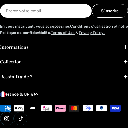
E-
S'inscrire
mail
En vous inscrivant, vous acceptez nosConditions d’utilisation
et notre
Politique de confidentialité
.
Terms of Use
&
Privacy Policy.
Informations
Collection
Besoin D'aide ?
P
France (EUR €)
a
y
Modes
de
s
paiement
Instagram
Tik Tok
/