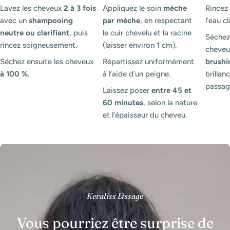
Lavez les cheveux
2 à 3 fois
Appliquez le soin
mèche
Rince
avec un
shampooing
par mèche
, en respectant
l’eau cl
neutre ou clarifiant
, puis
le cuir chevelu et la racine
Séchez
rincez soigneusement.
(laisser environ 1 cm).
cheveux
Séchez ensuite les cheveux
Répartissez uniformément
brushi
à 100 %
.
à l’aide d’un peigne.
brillanc
passag
Laissez poser
entre 45 et
60 minutes
, selon la nature
et l’épaisseur du cheveu.
Keraliss Lissage
Vous pourriez être surprise de