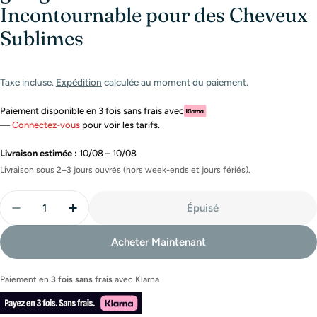
Incontournable pour des Cheveux
Sublimes
Taxe incluse.
Expédition
calculée au moment du paiement.
Paiement disponible en 3 fois sans frais avec
—
Connectez-vous
pour voir les tarifs.
Livraison estimée :
10/08 – 10/08
Livraison sous 2–3 jours ouvrés (hors week-ends et jours fériés).
Quantité
Épuisé
Diminuer La Quantité Pour Ghd Gold - Le Lisseur I
Augmenter La Quantité Pour Ghd Gold - L
Acheter Maintenant
Paiement en
3 fois sans frais
avec
Klarna