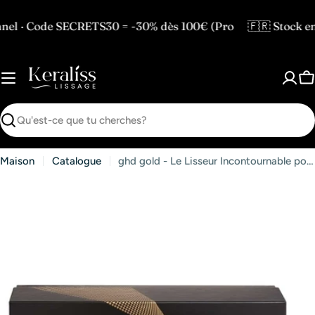
Passer
au
ECRETS30 = -30% dès 100€ (Pro
🇫🇷 Stock en France — L
contenu
P
Recherche
Maison
Catalogue
ghd gold - Le Lisseur Incontournable pour des Cheveux Sublimes