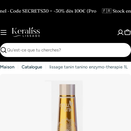
Passer
au
 SECRETS30 = -30% dès 100€ (Pro
🇫🇷 Stock en France 
contenu
P
Recherche
Maison
Catalogue
lissage tanin tanino enzymo-therapie 1L