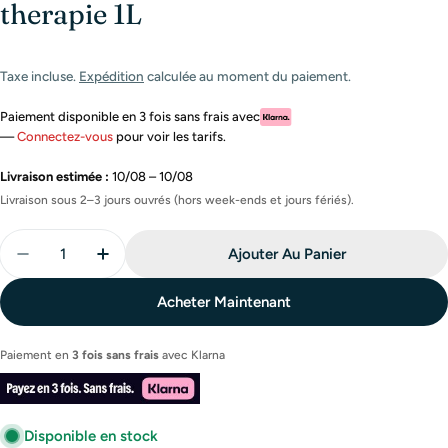
therapie 1L
Taxe incluse.
Expédition
calculée au moment du paiement.
Paiement disponible en 3 fois sans frais avec
—
Connectez-vous
pour voir les tarifs.
Livraison estimée :
10/08 – 10/08
Livraison sous 2–3 jours ouvrés (hors week-ends et jours fériés).
Quantité
Ajouter Au Panier
Diminuer La Quantité Pour Lissage Tanin Tanino En
Augmenter La Quantité Pour Lissage Tani
Acheter Maintenant
Paiement en
3 fois sans frais
avec
Klarna
Disponible en stock