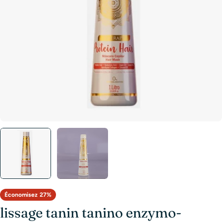
Ouvrir le média 0 en mode modal
Économisez
27%
lissage tanin tanino enzymo-