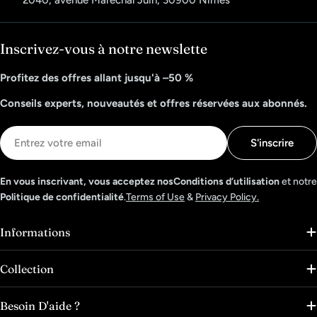
2040, avenue Maréchal Juin, 30900 Nîmes
Inscrivez-vous à notre newslette
Profitez des offres allant jusqu'à –50 %
Conseils experts, nouveautés et offres réservées aux abonnés.
E-
S'inscrire
mail
En vous inscrivant, vous acceptez nosConditions d’utilisation
et notre
Politique de confidentialité
.
Terms of Use
&
Privacy Policy.
Informations
Collection
Besoin D'aide ?