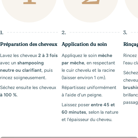
1.
2.
3.
Préparation des cheveux
Application du soin
Rinça
Lavez les cheveux
2 à 3 fois
Appliquez le soin
mèche
Rince
avec un
shampooing
par mèche
, en respectant
l’eau cl
neutre ou clarifiant
, puis
le cuir chevelu et la racine
Séchez
rincez soigneusement.
(laisser environ 1 cm).
cheveux
Séchez ensuite les cheveux
Répartissez uniformément
brushi
à 100 %
.
à l’aide d’un peigne.
brillanc
passag
Laissez poser
entre 45 et
60 minutes
, selon la nature
et l’épaisseur du cheveu.