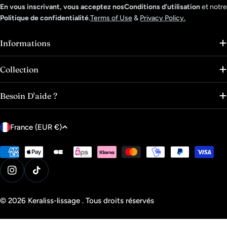
En vous inscrivant, vous acceptez nosConditions d’utilisation
et notre
Politique de confidentialité
.
Terms of Use
&
Privacy Policy.
Informations
Collection
Besoin D'aide ?
P
France (EUR €)
a
y
Modes
de
s
paiement
Instagram
Tik Tok
/
r
© 2026
Keraliss-lissage
.
Tous droits réservés
é
g