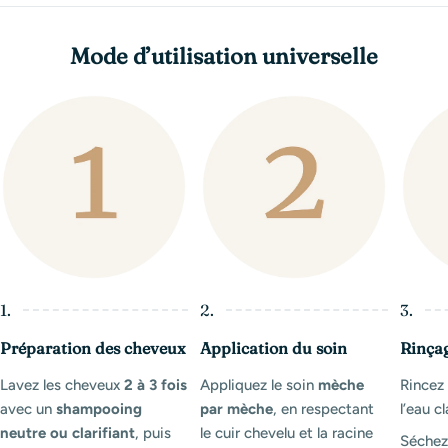
Mode d’utilisation universelle
1.
2.
3.
Préparation des cheveux
Application du soin
Rinça
Lavez les cheveux
2 à 3 fois
Appliquez le soin
mèche
Rince
avec un
shampooing
par mèche
, en respectant
l’eau cl
neutre ou clarifiant
, puis
le cuir chevelu et la racine
Séchez