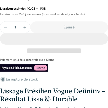
Livraison estimée :
10/08 – 11/08
Livraison sous 2–3 jours ouvrés (hors week-ends et jours fériés).
Quantité
Épuisé
Diminuer La Quantité Pour Lissage Brésilien Vogue D
Augmenter La Quantité Pour Lissage Brési
Paiement en
3 fois sans frais
avec
Klarna
En rupture de stock
Lissage Brésilien Vogue Definitiv –
Résultat Lisse & Durable