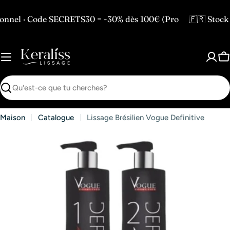
Passer
au
e SECRETS30 = -30% dès 100€ (Pro
🇫🇷 Stock en France
contenu
P
Recherche
Maison
Catalogue
Lissage Brésilien Vogue Definitive