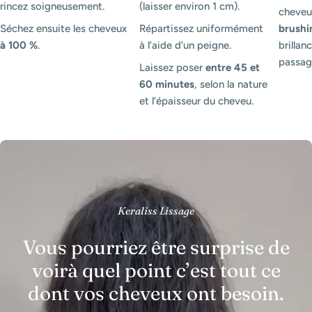
rincez soigneusement.
(laisser environ 1 cm).
cheveux
Séchez ensuite les cheveux
Répartissez uniformément
brushi
à 100 %
.
à l’aide d’un peigne.
brillanc
passag
Laissez poser
entre 45 et
60 minutes
, selon la nature
et l’épaisseur du cheveu.
Keraliss Lissage
Vous pourriez être surprise de
voirà quel point c’est tout ce
dont vos cheveux ont besoin.