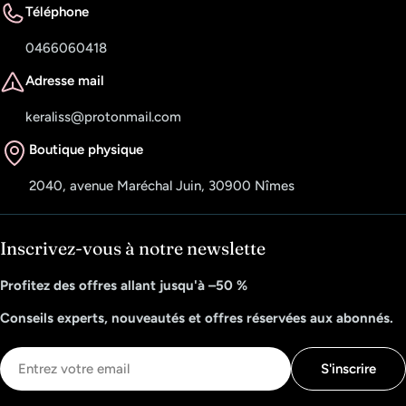
Téléphone
0466060418
Adresse mail
keraliss@protonmail.com
Boutique physique
2040, avenue Maréchal Juin, 30900 Nîmes
Inscrivez-vous à notre newslette
Profitez des offres allant jusqu'à –50 %
Conseils experts, nouveautés et offres réservées aux abonnés.
E-
S'inscrire
mail