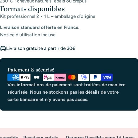
230°C : cheveux naturels, épais ou crépus
Formats disponibles
Kit professionnel 2 × 1 L – emballage d’origine
Livraison standard offerte en France.
Notice d’utilisation incluse.
Livraison gratuite à partir de 30€
Modes
Paiement & sécurisé
de
paiement
Vos informations de paiement sont traitées de manière
sécurisée. Nous ne stockons pas les détails de votre
carte bancaire et n’y avons pas accès.
e – livraison suivie
Retours Possible sous 14 jours
Paie