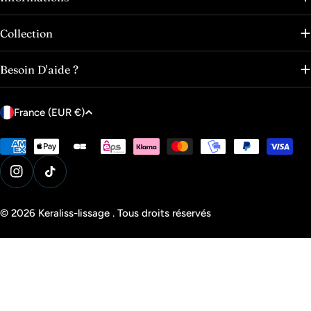
Collection
Besoin D'aide ?
P
France (EUR €)
a
y
Modes
de
s
paiement
Instagram
Tik Tok
/
r
© 2026
Keraliss-lissage
.
Tous droits réservés
é
g
i
o
n