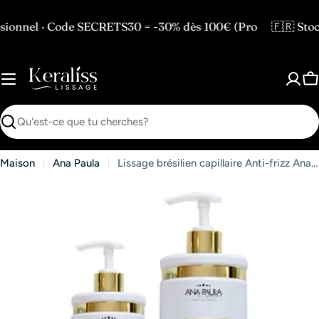
Passer
au
Code SECRETS30 = -30% dès 100€ (Pro
🇫🇷 Stock en Fra
contenu
P
Recherche
Maison
Ana Paula
Lissage brésilien capillaire Anti-frizz Ana Paula Carvalho