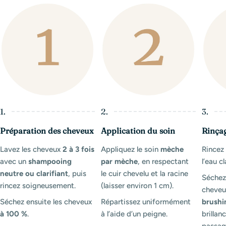
1.
2.
3.
Préparation des cheveux
Application du soin
Rinça
Lavez les cheveux
2 à 3 fois
Appliquez le soin
mèche
Rince
avec un
shampooing
par mèche
, en respectant
l’eau cl
neutre ou clarifiant
, puis
le cuir chevelu et la racine
Séchez
rincez soigneusement.
(laisser environ 1 cm).
cheveux
Séchez ensuite les cheveux
Répartissez uniformément
brushi
à 100 %
.
à l’aide d’un peigne.
brillanc
passag