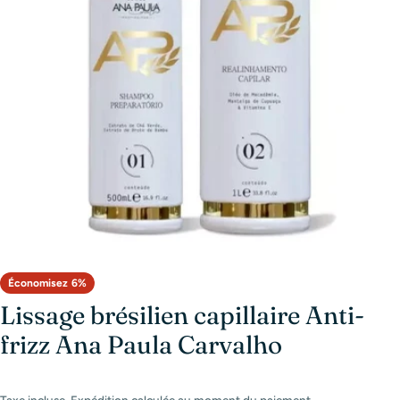
Ouvrir le média 0 en mode modal
Économisez
6%
Lissage brésilien capillaire Anti-
frizz Ana Paula Carvalho
Taxe incluse.
Expédition
calculée au moment du paiement.