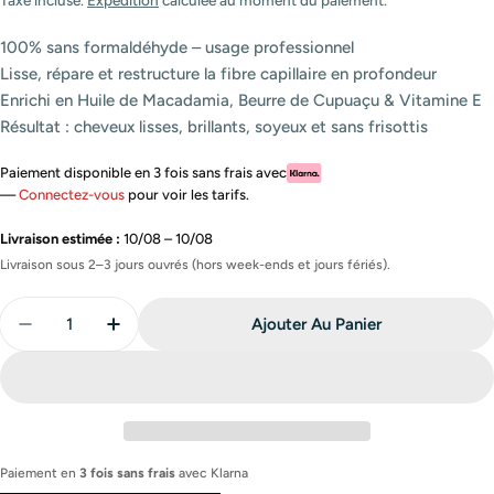
100% sans formaldéhyde – usage professionnel
Lisse, répare et restructure la fibre capillaire en profondeur
Enrichi en Huile de Macadamia, Beurre de Cupuaçu & Vitamine E
Résultat : cheveux lisses, brillants, soyeux et sans frisottis
Paiement disponible en 3 fois sans frais avec
—
Connectez-vous
pour voir les tarifs.
Livraison estimée :
10/08 – 10/08
Livraison sous 2–3 jours ouvrés (hors week-ends et jours fériés).
Quantité
Ajouter Au Panier
Diminuer La Quantité Pour Lissage Brésilien Capillai
Augmenter La Quantité Pour Lissage Brésili
Paiement en
3 fois sans frais
avec
Klarna