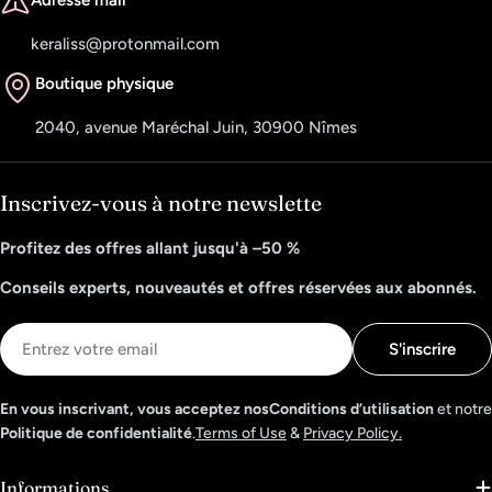
Adresse mail
keraliss@protonmail.com
Boutique physique
2040, avenue Maréchal Juin, 30900 Nîmes
Inscrivez-vous à notre newslette
Profitez des offres allant jusqu'à –50 %
Conseils experts, nouveautés et offres réservées aux abonnés.
E-
S'inscrire
mail
En vous inscrivant, vous acceptez nosConditions d’utilisation
et notre
Politique de confidentialité
.
Terms of Use
&
Privacy Policy.
Informations