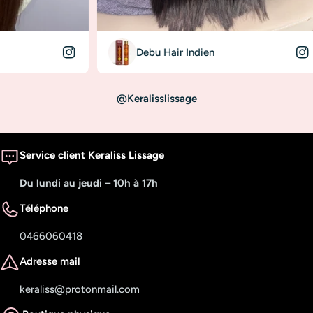
Debu Hair Indien
Donna
@keralisslissage
Service client Keraliss Lissage
Du lundi au jeudi – 10h à 17h
Téléphone
0466060418
Adresse mail
keraliss@protonmail.com