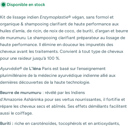
Disponible en stock
Kit de lissage indien
Enzymoplastie
®
végan, sans formol et
organique & shampooing clarifiant de haute performance aux
huiles d'amla, de ricin, de noix de coco, de buriti, d'argan et beurre
de murumuru. Le shampooing clarifiant préparateur au lissage de
haute performance. Il élimine en douceur les impuretés des
cheveux avant les traitements. Convient à tout type de cheveux
pour une raideur jusqu'à 100 %.
Ayurvédie
®
de
L'Iéna
Paris est basé sur l'enseignement
plurimillénaire de la médecine ayurvédique indienne allié aux
dernières découvertes de la haute technologie.
Beurre de murumuru
: révélé par les Indiens
d'Amazonie Asháninka pour ses vertus nourrissantes, il fortifie et
répare les cheveux secs et abîmés. Ses effets démêlants facilitent
aussi le coiffage.
Buriti :
riche en caroténoïdes, tocophérols et en antioxydants,