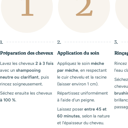
1.
2.
3.
Préparation des cheveux
Application du soin
Rinça
Lavez les cheveux
2 à 3 fois
Appliquez le soin
mèche
Rince
avec un
shampooing
par mèche
, en respectant
l’eau cl
neutre ou clarifiant
, puis
le cuir chevelu et la racine
Séchez
rincez soigneusement.
(laisser environ 1 cm).
cheveux
Séchez ensuite les cheveux
Répartissez uniformément
brushi
à 100 %
.
à l’aide d’un peigne.
brillanc
passag
Laissez poser
entre 45 et
60 minutes
, selon la nature
et l’épaisseur du cheveu.