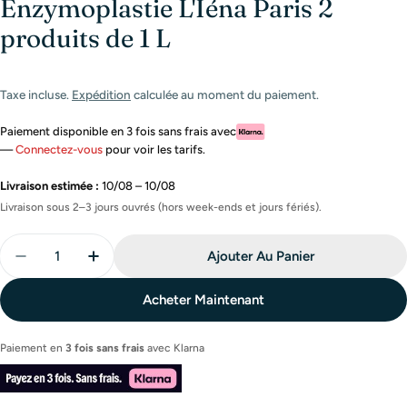
Enzymoplastie L'Iéna Paris 2
produits de 1 L
Taxe incluse.
Expédition
calculée au moment du paiement.
Paiement disponible en 3 fois sans frais avec
—
Connectez-vous
pour voir les tarifs.
Livraison estimée :
10/08 – 10/08
Livraison sous 2–3 jours ouvrés (hors week-ends et jours fériés).
Quantité
Ajouter Au Panier
Diminuer La Quantité Pour Kit Lissage Indien Ayurvé
Augmenter La Quantité Pour Kit Lissage In
Acheter Maintenant
Paiement en
3 fois sans frais
avec
Klarna