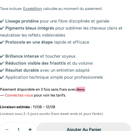
Taxe incluse.
Expédition
calculée au moment du paiement.
✔️
Lissage protéine
pour une fibre disciplinée et gainée
✔️
Pigments bleus intégrés
pour sublimer les cheveux clairs et
neutraliser les reflets indésirables
✔️
Protocole en une étape
rapide et efficace
✔️
Brillance intense
et toucher soyeux
✔️
Réduction visible des frisottis
et du volume
✔️
Résultat durable
avec un entretien adapté
✔️ Application technique simple pour professionnels
Paiement disponible en 3 fois sans frais avec
—
Connectez-vous
pour voir les tarifs.
Livraison estimée :
11/08 – 12/08
Livraison sous 2–3 jours ouvrés (hors week-ends et jours fériés).
Quantité
Ajouter Au Panier