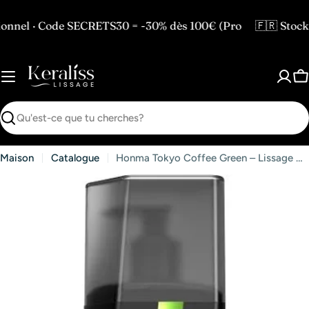
Passer
au
de SECRETS30 = -30% dès 100€ (Pro
🇫🇷 Stock en Franc
contenu
P
Recherche
Maison
Catalogue
Honma Tokyo Coffee Green – Lissage brésilien Pigments Bleus | Keraliss