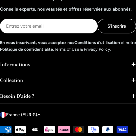
Conseils experts, nouveautés et offres réservées aux abonnés.
E-
S'inscrire
mail
En vous inscrivant, vous acceptez nosConditions d’utilisation
et notre
Politique de confidentialité
.
Terms of Use
&
Privacy Policy.
Informations
Collection
Besoin D'aide ?
P
France (EUR €)
a
y
Modes