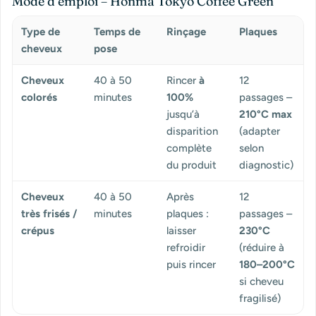
Mode d’emploi – Honma Tokyo Coffee Green
Type de
Temps de
Rinçage
Plaques
cheveux
pose
Cheveux
40 à 50
Rincer
à
12
colorés
minutes
100%
passages –
jusqu’à
210°C max
disparition
(adapter
complète
selon
du produit
diagnostic)
Cheveux
40 à 50
Après
12
très frisés /
minutes
plaques :
passages –
crépus
laisser
230°C
refroidir
(réduire à
puis rincer
180–200°C
si cheveu
fragilisé)