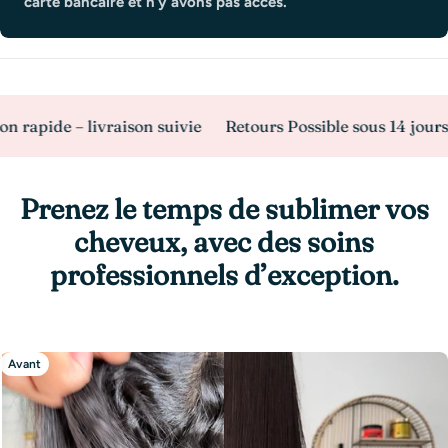
carte bancaire et n’y avons pas accès.
ide – livraison suivie
Retours Possible sous 14 jours
Pa
Prenez le temps de sublimer vos
cheveux, avec des soins
professionnels d’exception.
Avant
Après