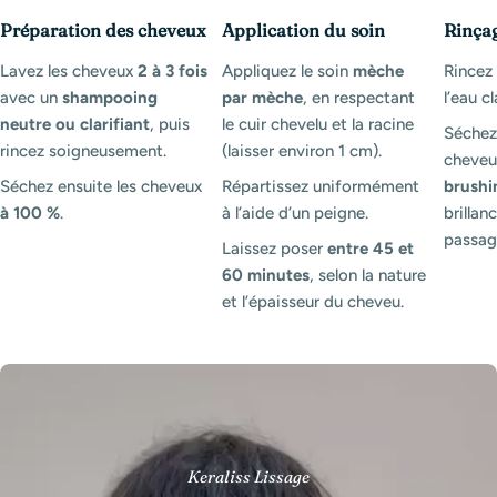
Préparation des cheveux
Application du soin
Rinça
Lavez les cheveux
2 à 3 fois
Appliquez le soin
mèche
Rince
avec un
shampooing
par mèche
, en respectant
l’eau cl
neutre ou clarifiant
, puis
le cuir chevelu et la racine
Séchez
rincez soigneusement.
(laisser environ 1 cm).
cheveux
Séchez ensuite les cheveux
Répartissez uniformément
brushi
à 100 %
.
à l’aide d’un peigne.
brillanc
passag
Laissez poser
entre 45 et
60 minutes
, selon la nature
et l’épaisseur du cheveu.
Keraliss Lissage