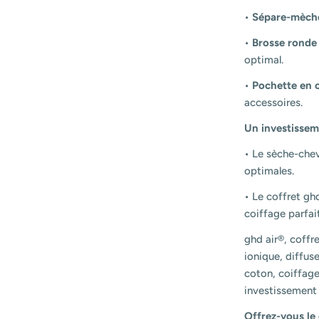
•
Sépare-mèch
•
Brosse ronde
optimal.
•
Pochette en 
accessoires.
Un investissem
• Le sèche-chev
optimales.
• Le coffret gh
coiffage parfai
ghd air®, coffr
ionique, diffu
coton, coiffage
investissement 
Offrez-vous le