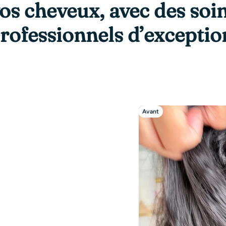
os cheveux, avec des soi
rofessionnels d’exceptio
Avant
Après