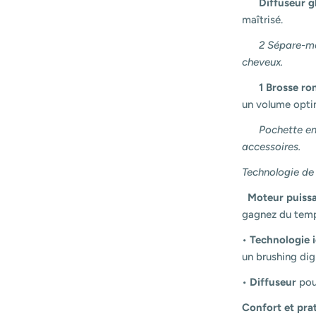
Diffuseur 
maîtrisé.
2 Sépare-mè
cheveux.
1 Brosse ro
un volume opti
Pochette en
accessoires.
Technologie de 
Moteur puissa
gagnez du temps
•
Technologie 
un brushing dig
•
Diffuseur
pou
Confort et prat