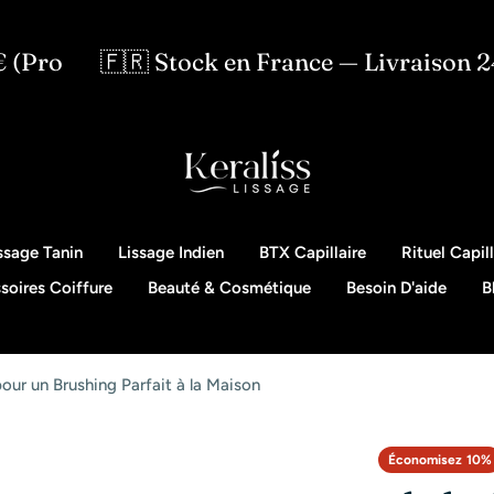
🇷 Stock en France — Livraison 24/48h
ssage Tanin
Lissage Indien
BTX Capillaire
Rituel Capill
soires Coiffure
Beauté & Cosmétique
Besoin D'aide
B
ur un Brushing Parfait à la Maison
Économisez
10%