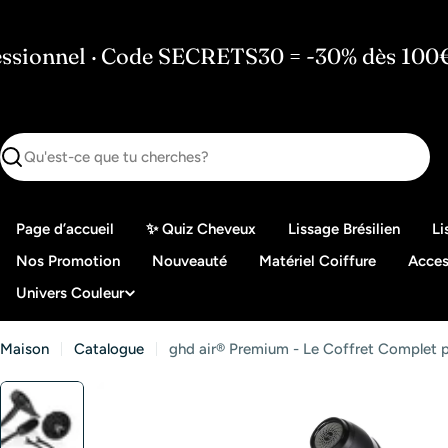
Passer
au
ode SECRETS30 = -30% dès 100€ (Pro
🇫
contenu
Recherche
Page d’accueil
✨ Quiz Cheveux
Lissage Brésilien
Li
Nos Promotion
Nouveauté
Matériel Coiffure
Acces
Univers Couleur
Maison
Catalogue
ghd air® Premium - Le Coffret Complet po