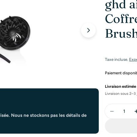
ghd a
Coffr
Brush
Ouvrir le média 
Taxe incluse.
Exp
Paiement disponibl
Livraison estimée 
Livraison sous 2–3 
Quantité
Diminuer 
isée. Nous ne stockons pas les détails de