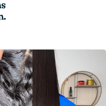
ns
n.