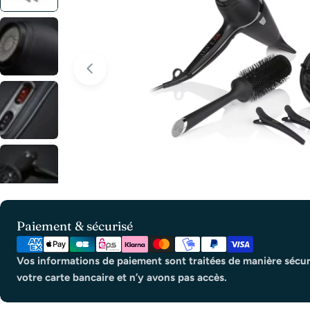
Ouvrir le média 0 en mode modal
Modes
Paiement & sécurisé
de
paiement
Vos informations de paiement sont traitées de manière sécur
votre carte bancaire et n’y avons pas accès.