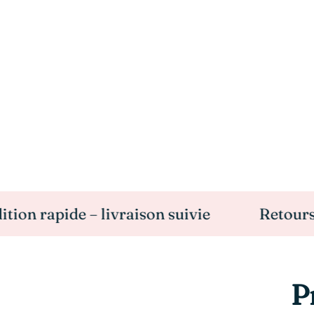
pide – livraison suivie
Retours Possib
P