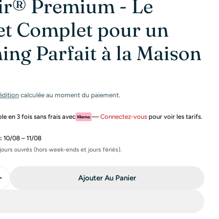
ir® Premium - Le
et Complet pour un
ing Parfait à la Maison
1 en mode modal
édition
calculée au moment du paiement.
e en 3 fois sans frais avec
—
Connectez-vous
pour voir les tarifs.
:
10/08 – 11/08
jours ouvrés (hors week-ends et jours fériés).
Ajouter Au Panier
La Quantité Pour Ghd Air® Premium - Le Coffret Comple
Augmenter La Quantité Pour Ghd Air® Premium - Le Cof