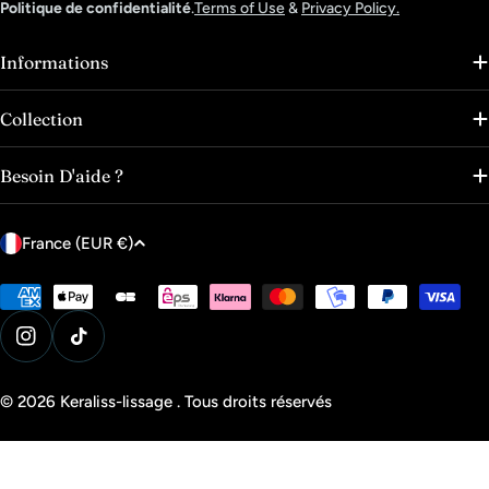
Politique de confidentialité
.
Terms of Use
&
Privacy Policy.
Informations
Collection
Besoin D'aide ?
P
France (EUR €)
a
y
Modes
de
s
paiement
Instagram
Tik Tok
/
r
© 2026
Keraliss-lissage
.
Tous droits réservés
é
g
i