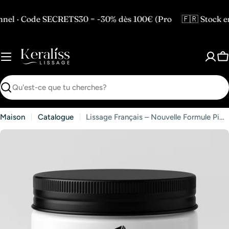
Passer
au
 SECRETS30 = -30% dès 100€ (Pro
🇫🇷 Stock en France 
contenu
P
Recherche
Maison
Catalogue
Lissage Français – Nouvelle Formule Pigments Bleus | Sans Formol