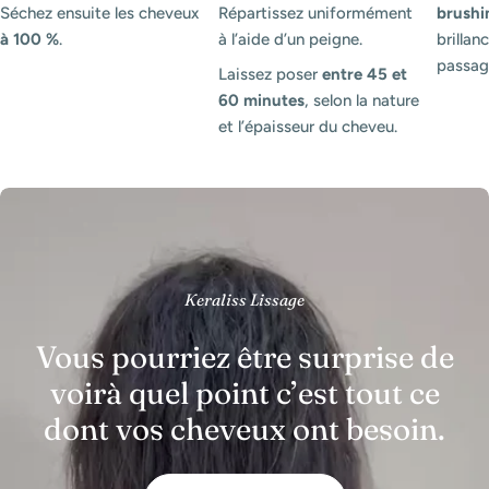
Séchez ensuite les cheveux
Répartissez uniformément
brushi
à 100 %
.
à l’aide d’un peigne.
brillanc
passag
Laissez poser
entre 45 et
60 minutes
, selon la nature
et l’épaisseur du cheveu.
Keraliss Lissage
Vous pourriez être surprise de
voirà quel point c’est tout ce
dont vos cheveux ont besoin.