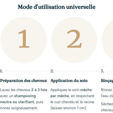
Mode d’utilisation universelle
1.
2.
3.
Préparation des cheveux
Application du soin
Rinça
Lavez les cheveux
2 à 3 fois
Appliquez le soin
mèche
Rince
avec un
shampooing
par mèche
, en respectant
l’eau cl
neutre ou clarifiant
, puis
le cuir chevelu et la racine
Séchez
rincez soigneusement.
(laisser environ 1 cm).
cheveux