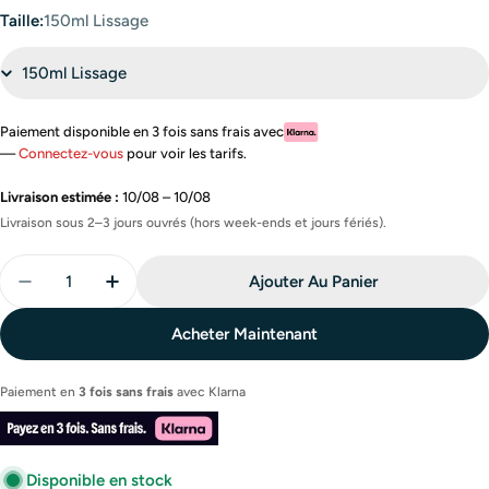
Taille:
150ml Lissage
Paiement disponible en 3 fois sans frais avec
—
Connectez-vous
pour voir les tarifs.
Livraison estimée :
10/08 – 10/08
Livraison sous 2–3 jours ouvrés (hors week-ends et jours fériés).
Quantité
Ajouter Au Panier
Diminuer La Quantité Pour Lissage Français – Nouve
Augmenter La Quantité Pour Lissage Franç
Acheter Maintenant
Paiement en
3 fois sans frais
avec
Klarna
Disponible en stock