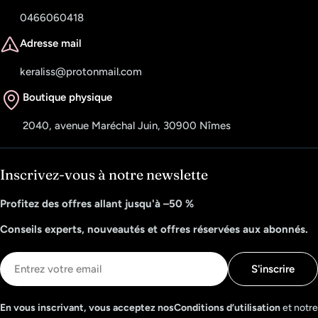
0466060418
Adresse mail
keraliss@protonmail.com
Boutique physique
2040, avenue Maréchal Juin, 30900 Nîmes
Inscrivez-vous à notre newslette
Profitez des offres allant jusqu'à –50 %
Conseils experts, nouveautés et offres réservées aux abonnés.
E-
S'inscrire
mail
En vous inscrivant, vous acceptez nosConditions d’utilisation
et notre