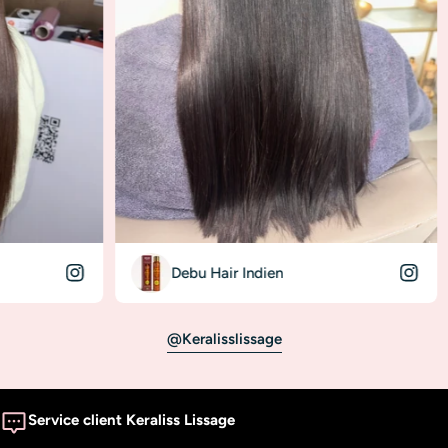
Debu Hair Indien
Donna In
@keralisslissage
Service client Keraliss Lissage