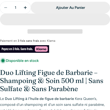
Quantité
Ajouter Au Panier
Diminuer La Quantité Pour Duo Lifting Figue De Ba
Augmenter La Quantité Pour Duo Lifting 
Paiement en
3 fois sans frais
avec
Klarna
Disponible en stock
Duo Lifting Figue de Barbarie –
Shampoing & Soin 500 ml | Sans
Sulfate & Sans Parabène
Le
Duo Lifting à l'huile de figue de barbarie
Kera Queen’s,
composé d’un shampoing et d’un soin sans sulfate ni parabène,