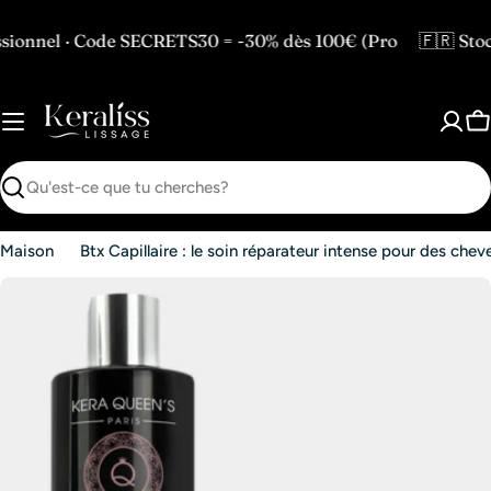
Passer
au
de SECRETS30 = -30% dès 100€ (Pro
🇫🇷 Stock en France
contenu
P
Recherche
Maison
Btx Capillaire : le soin réparateur intense pour des chev