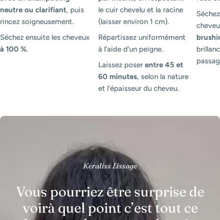
neutre ou clarifiant
, puis
le cuir chevelu et la racine
Séchez
rincez soigneusement.
(laisser environ 1 cm).
cheveux
Séchez ensuite les cheveux
Répartissez uniformément
brushi
à 100 %
.
à l’aide d’un peigne.
brillanc
passag
Laissez poser
entre 45 et
60 minutes
, selon la nature
et l’épaisseur du cheveu.
Keraliss Lissage
Vous pourriez être surprise de
voirà quel point c’est tout ce