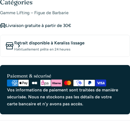
Catégories
Gamme Lifting – Figue de Barbarie
Livraison gratuite à partir de 30€
Retrait disponible à
Keraliss lissage
Habituellement prête en 24 heures
Modes
Paiement & sécurisé
de
paiement
Vos informations de paiement sont traitées de manière
sécurisée. Nous ne stockons pas les détails de votre
carte bancaire et n’y avons pas accès.