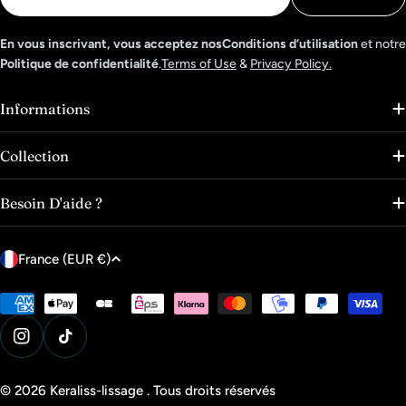
mail
En vous inscrivant, vous acceptez nosConditions d’utilisation
et notre
Politique de confidentialité
.
Terms of Use
&
Privacy Policy.
Informations
Collection
Besoin D'aide ?
P
France (EUR €)
a
y
Modes
de
s
paiement
Instagram
Tik Tok
/
r
© 2026
Keraliss-lissage
.
Tous droits réservés
é