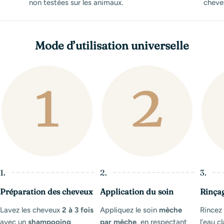
non testées sur les animaux.
cheveu
Mode d’utilisation universelle
1.
2.
3.
Préparation des cheveux
Application du soin
Rinça
Lavez les cheveux
2 à 3 fois
Appliquez le soin
mèche
Rince
avec un
shampooing
par mèche
, en respectant
l’eau cl