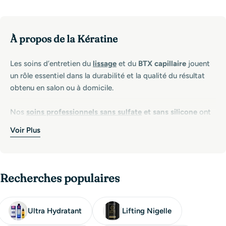
À propos de la Kératine
Les soins d’entretien du
lissage
et du
BTX capillaire
jouent
un rôle essentiel dans la durabilité et la qualité du résultat
obtenu en salon ou à domicile.
Nos
soins professionnels sans sulfate
et sans silicone
ont
été spécialement formulés pour :
Voir Plus
Préserver l’effet lissant
plus longtemps
Respecter la fibre capillaire
sans l’alourdir
Éviter l’accumulation de résidus
qui étouffent le cheveu
Recherches populaires
Maintenir la brillance, la souplesse et la douceur
Contrairement aux soins classiques, les formules sans
sulfate nettoient en douceur sans agresser ni ouvrir
Ultra Hydratant
Lifting Nigelle
excessivement les écailles du cheveu.