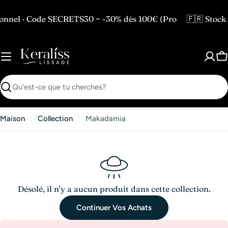
Passer
au
nel · Code SECRETS30 = -30% dès 100€ (Pro
🇫🇷 Stock 
contenu
P
Recherche
Maison
Collection
Makadamia
Désolé, il n'y a aucun produit dans cette collection.
Continuer Vos Achats