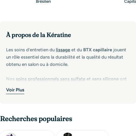
Brésilien
Capill
À propos de la Kératine
Les soins d’entretien du
lissage
et du
BTX capillaire
jouent
un rôle essentiel dans la durabilité et la qualité du résultat
obtenu en salon ou à domicile.
Nos
soins professionnels sans sulfate
et sans silicone
ont
été spécialement formulés pour :
Voir Plus
Préserver l’effet lissant
plus longtemps
Respecter la fibre capillaire
sans l’alourdir
Éviter l’accumulation de résidus
qui étouffent le cheveu
Recherches populaires
Maintenir la brillance, la souplesse et la douceur
Contrairement aux soins classiques, les formules sans