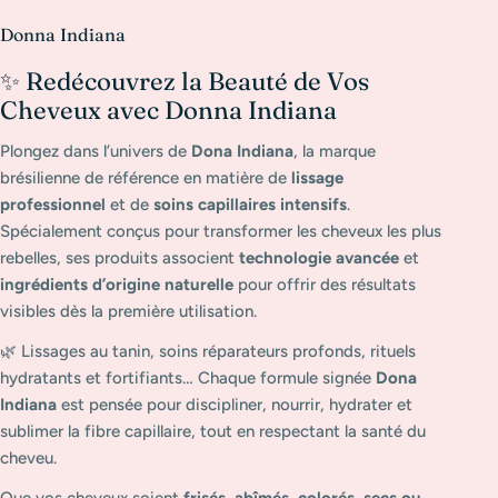
C
Donna Indiana
o
✨ Redécouvrez la Beauté de Vos
l
Cheveux avec Donna Indiana
l
e
Plongez dans l’univers de
Dona Indiana
, la marque
c
brésilienne de référence en matière de
lissage
professionnel
et de
soins capillaires intensifs
.
t
Spécialement conçus pour transformer les cheveux les plus
i
rebelles, ses produits associent
technologie avancée
et
o
ingrédients d’origine naturelle
pour offrir des résultats
n
visibles dès la première utilisation.
:
🌿 Lissages au tanin, soins réparateurs profonds, rituels
hydratants et fortifiants… Chaque formule signée
Dona
Indiana
est pensée pour discipliner, nourrir, hydrater et
sublimer la fibre capillaire, tout en respectant la santé du
cheveu.
Que vos cheveux soient
frisés, abîmés, colorés, secs ou