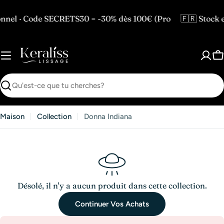
Passer
au
el · Code SECRETS30 = -30% dès 100€ (Pro
🇫🇷 Stock e
contenu
P
Recherche
Maison
Collection
Donna Indiana
Désolé, il n'y a aucun produit dans cette collection.
Continuer Vos Achats