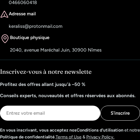
0466060418
Adresse mail
keraliss@protonmail.com
Boutique physique
2040, avenue Maréchal Juin, 30900 Nîmes
Inscrivez-vous à notre newslette
Profitez des offres allant jusqu'à –50 %
Conseils experts, nouveautés et offres réservées aux abonnés.
E-
S'inscrire
mail
En vous inscrivant, vous acceptez nosConditions d’utilisation
et notre
Politique de confidentialité
.
Terms of Use
&
Privacy Policy.