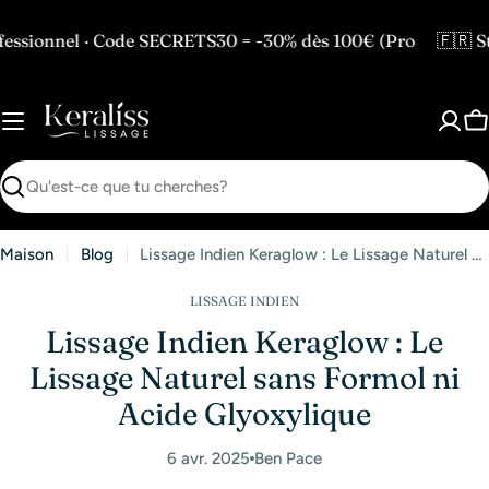
Passer
au
onnel · Code SECRETS30 = -30% dès 100€ (Pro
🇫🇷 Stoc
contenu
P
Recherche
Maison
Blog
Lissage Indien Keraglow : Le Lissage Naturel sans Formol ni Acide Glyoxylique
LISSAGE INDIEN
Lissage Indien Keraglow : Le
Lissage Naturel sans Formol ni
Acide Glyoxylique
6 avr. 2025
Ben Pace