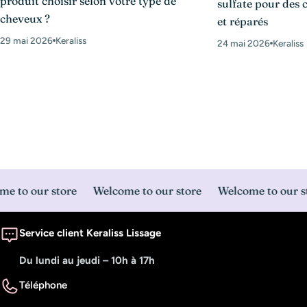
produit choisir selon votre type de
sulfate pour des c
cheveux ?
et réparés
29 mai 2026
Keraliss
24 mai 2026
Keraliss
 to our store
Welcome to our store
Welcome to our st
Service client Keraliss Lissage
Du lundi au jeudi – 10h à 17h
Téléphone